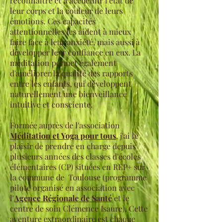
reconnaitre et à accueillir l'état de
leur corps et la couleur de leurs
émotions. Ces capacités
attentionnelles les aident à mieux
faire face à leur anxiété, mais aussi à
développer leur confiance en eux. La
méditation permet également
d'améliorer la qualité des rapports
entre les enfants, qui développent
naturellement une bienveillance
intuitive et consciente.
Formée auprès de l'association
Méditation et Yoga pour tous
, j'ai le
plaisir de prendre en charge depuis
plusieurs années des classes d'écoles
élémentaires (CP) situées en REP+ sur
la commune de Toulouse (programme
pilote organisé en association avec
l'
Agence Régionale de Santé
et le
centre de soin Clémence Isaure). Cette
aventure extraordinaire est chaque