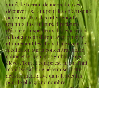
année le terrain de merveilleuses
découvertes, tant pour les enfants que
pour moi. Tous les intervenants
(enfants, instituteurs, directeurs
d'école et inspecteurs de l'éducation
nationale) constatent avec plaisir et
étonnement les effets de ce cycle de
méditation sur la concentration, le
calme et le bien-être global de ces
élèves. Toute l'équipe est aujourd'hui
mobilisée afin de pérenniser cette
activité méditative dans les écoles
pour le plus grand nombre.
En 2024, 18 classes de CP en REP+ont
pu vivre la découverte de la
méditation!
Si vous souhaitez en savoir plus ou
mettre en place un programme dans
votre établissement (public ou privé),
je vous invite à prendre contact avec