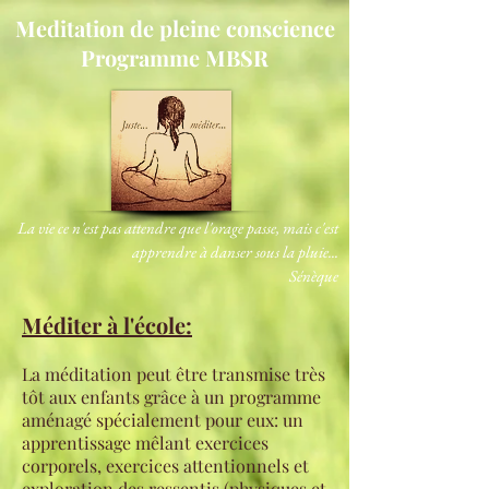
Meditation de pleine conscience
Programme MBSR
La vie ce n'est pas attendre que l'orage passe, mais c'est
apprendre à danser sous la pluie...
Sénèque
Méditer à l'école:
La méditation peut être transmise très
tôt aux enfants grâce à un programme
aménagé spécialement pour eux: un
apprentissage mêlant exercices
corporels, exercices attentionnels et
exploration des ressentis (physiques et