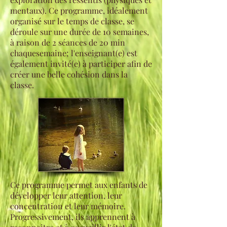
mentaux). Ce programme, idéalement
organisé sur le temps de classe, se
déroule sur une durée de 10 semaines,
à raison de 2 séances de 20 min
chaquesemaine; l'enseignant(e) est
également invité(e) à participer afin de
créer une belle cohésion dans la
classe.
Ce programme permet aux enfants de
développer leur attention, leur
concentration et leur mémoire.
Progressivement, ils apprennent à