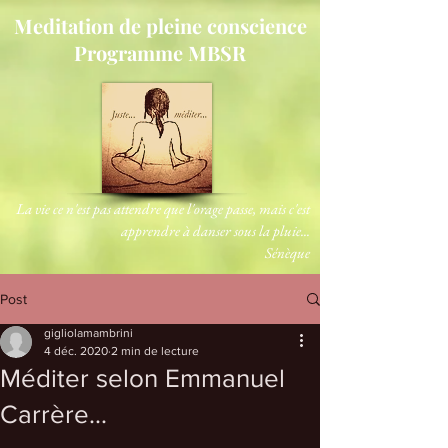
Meditation de pleine conscience
Programme MBSR
La vie ce n'est pas attendre que l'orage passe, mais c'est
apprendre à danser sous la pluie...
Sénèque
Post
gigliolamambrini
4 déc. 2020
2 min de lecture
Méditer selon Emmanuel
Carrère...