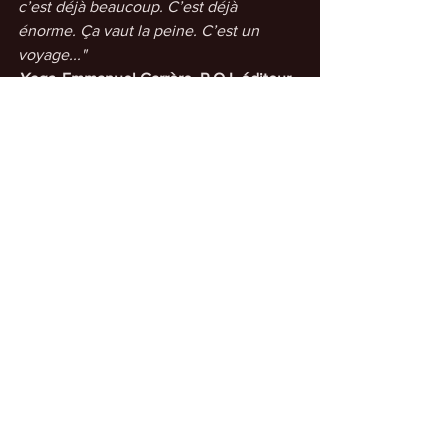
c’est déjà beaucoup. C’est déjà 
énorme. Ça vaut la peine. C’est un 
voyage..."
Yoga
, Emmanuel Carrère, P.O.L éditeur, 
2020
Voir tout
Posts récents