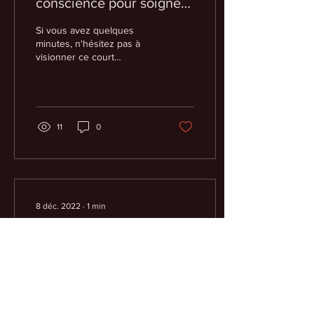
conscience pour soigner
le stress
Si vous avez quelques
minutes, n'hésitez pas à
visionner ce court
reportage diffusé hier soir
sur France 2. La méditation
de pleine...
11
0
8 déc. 2022
∙
1
min
La méditation à l'école: le
CSEN dit enfin OUI !!
Dans cette note du CSEN
(Conseil Scientifique de
l'Education Nationale), vous
pourrez lire que celui-ci "ne