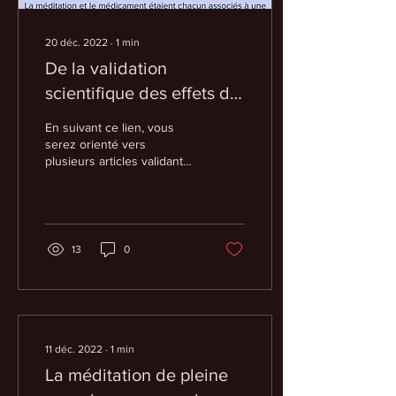
20 déc. 2022
∙
1
min
De la validation
scientifique des effets de
la pleine conscience
En suivant ce lien, vous
serez orienté vers
plusieurs articles validant
les effets de la méditation
de pleine conscience. De
quoi...
13
0
11 déc. 2022
∙
1
min
La méditation de pleine